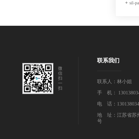
sil-p
联系我们
微
信
扫
联系人：林小姐
一
扫
手 机： 13013803
电 话：130138034
地 址：江苏省苏
号