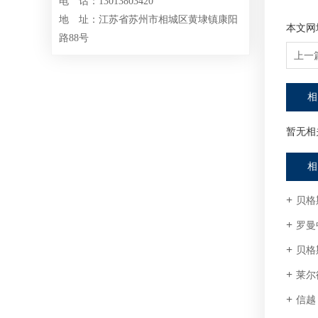
电 话：13013803420
地 址：江苏省苏州市相城区黄埭镇康阳
本文网
路88号
上一
相
暂无相关
相
贝格
罗曼
贝格
莱尔
信越